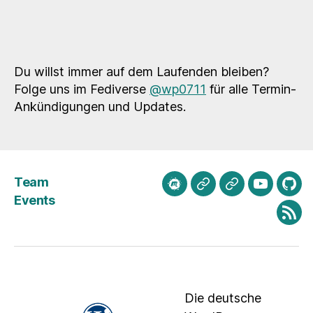
Du willst immer auf dem Laufenden bleiben?
Folge uns im Fediverse
@wp0711
für alle Termin-
Ankündigungen und Updates.
Team
meetup.com
Mastodon
Bluesky
Youtube
Git
Events
Fee
Die deutsche