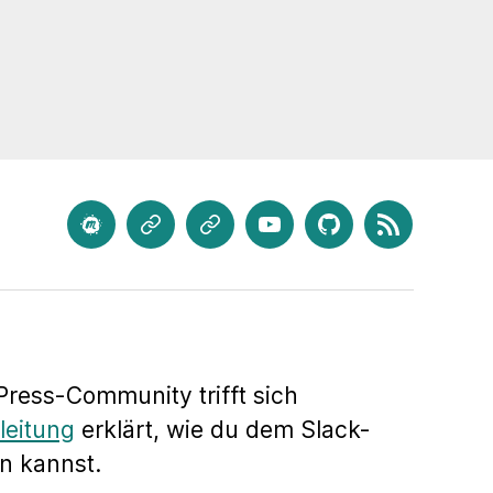
meetup.com
Mastodon
Bluesky
Youtube
GitHub
Feed
ress-Community trifft sich
leitung
erklärt, wie du dem Slack-
n kannst.