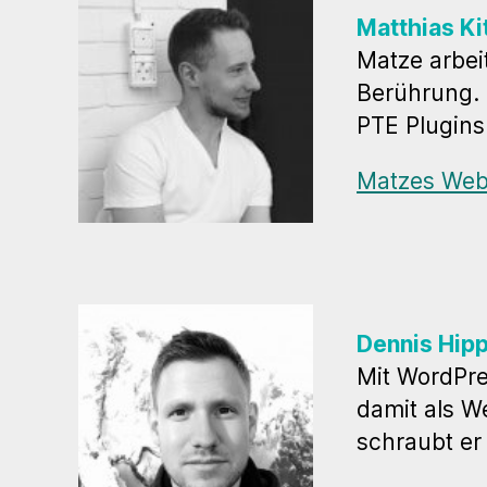
Matthias Ki
Matze arbei
Berührung. 
PTE Plugin
Matzes Web
Dennis Hip
Mit WordPre
damit als W
schraubt er