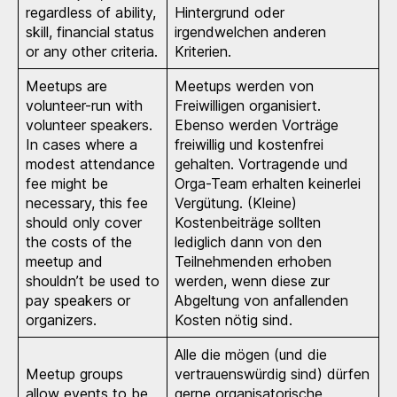
regardless of ability,
Hintergrund oder
skill, financial status
irgendwelchen anderen
or any other criteria.
Kriterien.
Meetups are
Meetups werden von
volunteer-run with
Freiwilligen organisiert.
volunteer speakers.
Ebenso werden Vorträge
In cases where a
freiwillig und kostenfrei
modest attendance
gehalten. Vortragende und
fee might be
Orga-Team erhalten keinerlei
necessary, this fee
Vergütung. (Kleine)
should only cover
Kostenbeiträge sollten
the costs of the
lediglich dann von den
meetup and
Teilnehmenden erhoben
shouldn’t be used to
werden, wenn diese zur
pay speakers or
Abgeltung von anfallenden
organizers.
Kosten nötig sind.
Alle die mögen (und die
Meetup groups
vertrauenswürdig sind) dürfen
allow events to be
gerne organisatorische