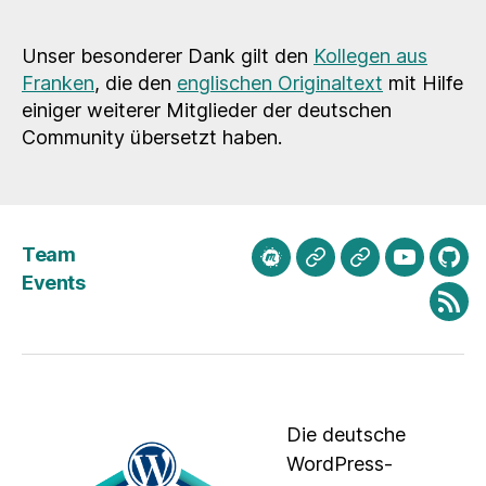
Unser besonderer Dank gilt den
Kollegen aus
Franken
, die den
englischen Originaltext
mit Hilfe
einiger weiterer Mitglieder der deutschen
Community übersetzt haben.
Team
meetup.com
Mastodon
Bluesky
Youtube
Git
Events
Fee
Die deutsche
WordPress-