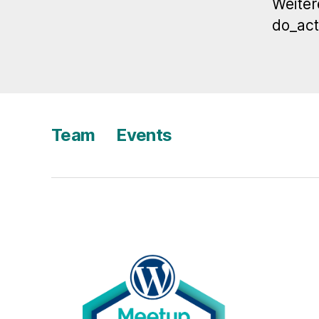
Weiter
do_act
Team
Events