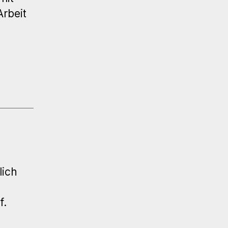
Arbeit
lich
f.