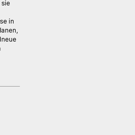
 sie
se in
lanen,
dneue
n