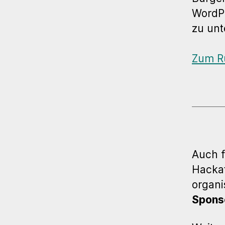
WordPr
zu unt
Zum R
Auch f
Hackat
organi
Spons