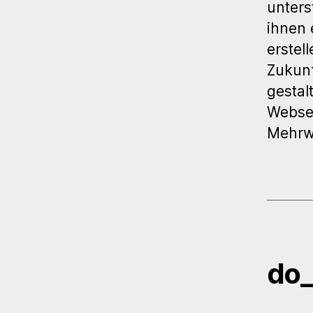
unters
ihnen 
erstel
Zukunf
gestal
Websei
Mehrw
do_