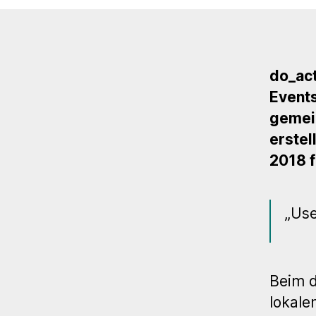
do_ac
Events
gemein
erstel
2018 f
„Use
Beim 
lokal