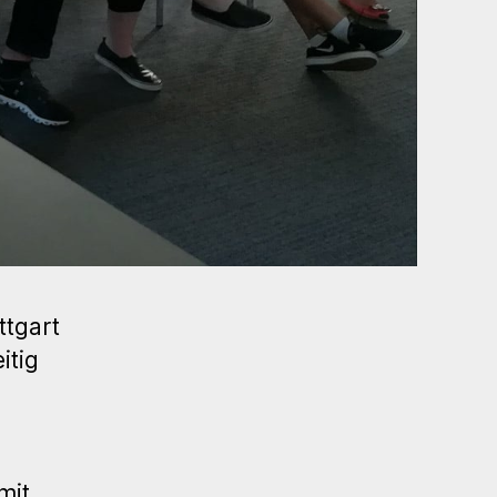
ttgart
itig
mit