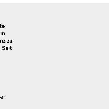
te
 um
nz zu
 Seit
er