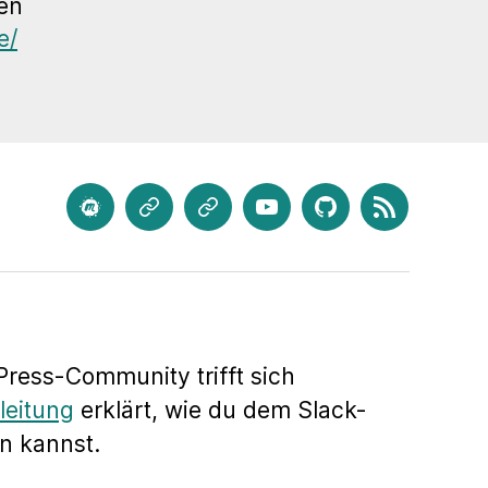
den
e/
meetup.com
Mastodon
Bluesky
Youtube
GitHub
Feed
ress-Community trifft sich
leitung
erklärt, wie du dem Slack-
n kannst.