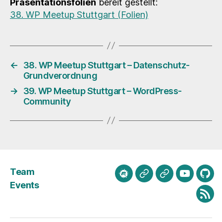
Präsentationsfolien
bereit gestellt:
38. WP Meetup Stuttgart (Folien)
←
38. WP Meetup Stuttgart – Datenschutz-
Grundverordnung
→
39. WP Meetup Stuttgart – WordPress-
Community
Team
meetup.com
Mastodon
Bluesky
Youtube
Git
Events
Fee