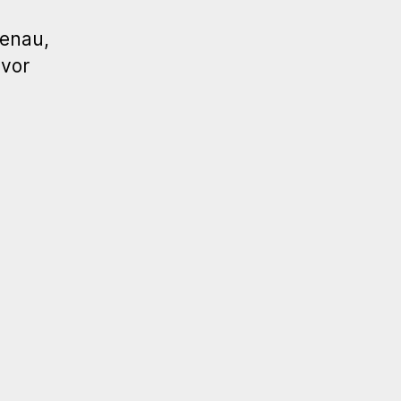
genau,
 vor