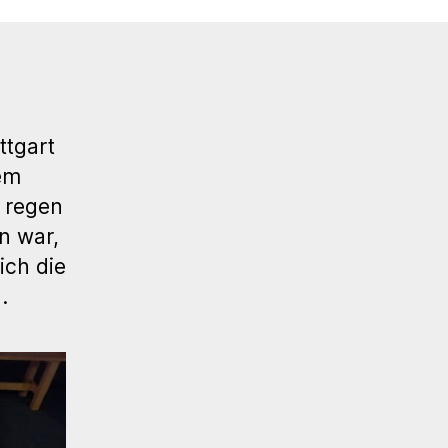
Pluginrunde
ttgart
em
 regen
n war,
ich die
.