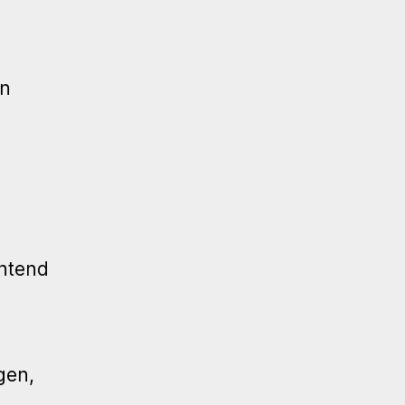
en
ontend
gen,