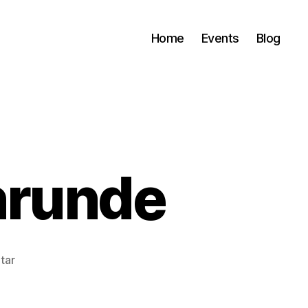
Home
Events
Blog
nrunde
zu
tar
Notizen
zur