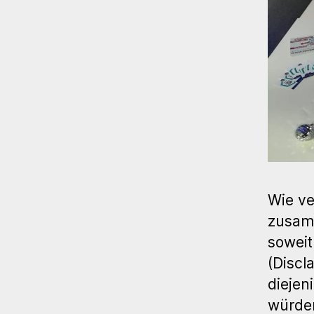
Wie ve
zusamm
soweit
(Discl
diejen
würde