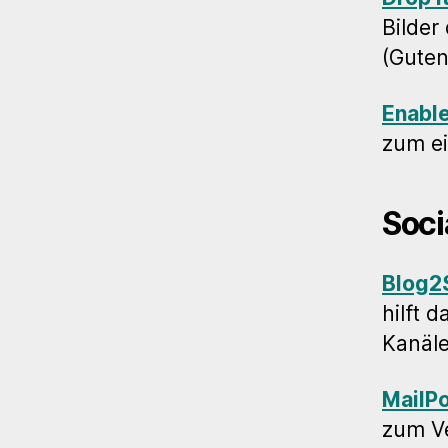
Bilder
(Guten
Enabl
zum ei
Soci
Blog2S
hilft 
Kanäle
MailP
zum Ve