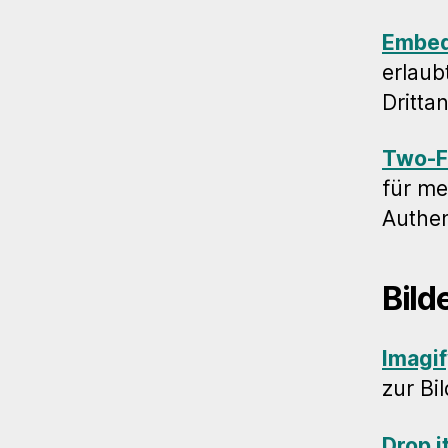
Embed
erlaub
Dritta
Two-F
für me
Authen
Bild
Imagif
zur Bi
Drop i