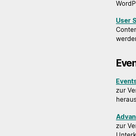
WordP
User 
Conten
werden
Even
Event
zur Ve
heraus
Advan
zur V
Unterk