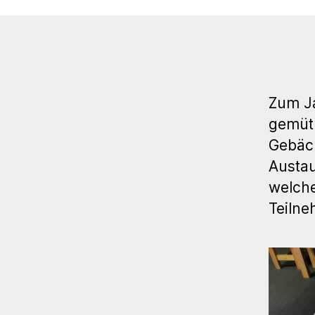
Zum Ja
gemütl
Gebäck
Austau
welche
Teilne