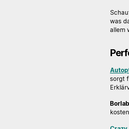
Schaut
was da
allem 
Perf
Autop
sorgt 
Erklär
Borla
kosten
Crazy