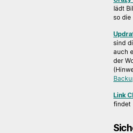
lädt B
so die
Updra
sind d
auch e
der Wo
(Hinwe
Backup
Link 
findet
Sich