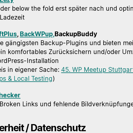
ilder below the fold erst später nach und opti
 Ladezeit
ftPlus
,
BackWPup,
BackupBuddy
ie gängigsten Backup-Plugins und bieten mei
in komfortables Zurücksichern und/oder Um
rdPress-Installation
is in eigener Sache:
45. WP Meetup Stuttgar
s & Local Testing
)
Checker
 Broken Links und fehlende Bildverknüpfung
erheit / Datenschutz