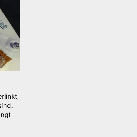
linkt,
sind.
ingt