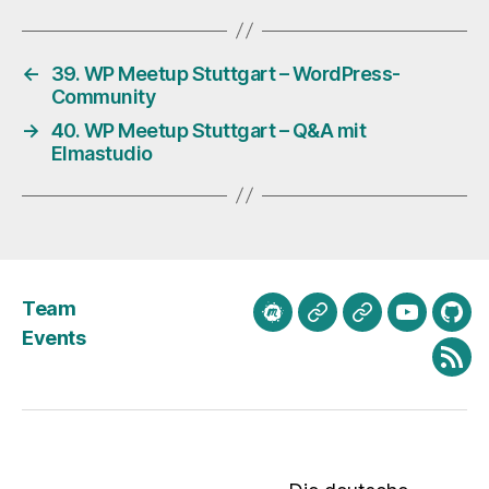
←
39. WP Meetup Stuttgart – WordPress-
Community
→
40. WP Meetup Stuttgart – Q&A mit
Elmastudio
Team
meetup.com
Mastodon
Bluesky
Youtube
Git
Events
Fee