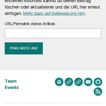
entfernen möchtest kannst du deinen Beitrag
löschen oder aktualisieren und die URL hier erneut
einfügen.
Mehr dazu auf indieweb.org (en)
.
URL/Permalink deines Artikels
Team
meetup.com
Mastodon
Bluesky
Youtube
Git
Events
Fee