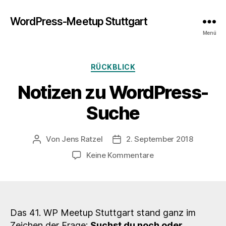
WordPress-Meetup Stuttgart
Menü
Kategorien
RÜCKBLICK
Notizen zu WordPress-
Suche
Von
Jens Ratzel
2. September 2018
Beitragsautor
Veröffentlichungsdatum
zu
Keine Kommentare
Notizen
zu
WordPress-
Suche
Das 41. WP Meetup Stuttgart stand ganz im
Zeichen der Frage:
Suchst du noch oder