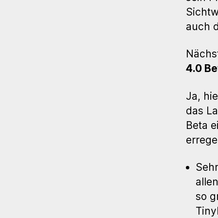
Sichtw
auch d
Nächs
4.0 Be
Ja, hi
das La
Beta e
errege
Sehr
alle
so g
Tiny