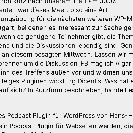
hon kurz nach unserem Treff am 30.07.
utet, war dieses Meetup so eine Art
rungsübung für die nächsten weiteren WP-M
ttgart, bei denen es interessant zur Sache g
wenn es genügend Teilnehmer gibt, die The
nd und die Diskussionen lebendig sind. Gen
 an diesem besagten Mittwoch. Lassen wir m
renner um die Diskussion ‚FB mag ich // gar 
inn des Treffens außen vor und widmen uns 
elges Pluginentwicklung Dicentis. Was hat 
auf sich? In Kurzform beschrieben, handelt e
n
s Podcast Plugin für WordPress von Hans-H
 ein Podcast Plugin für Webseiten werden, die