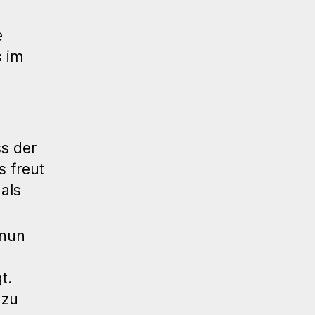
e
s im
s der
s freut
als
 nun
t.
 zu