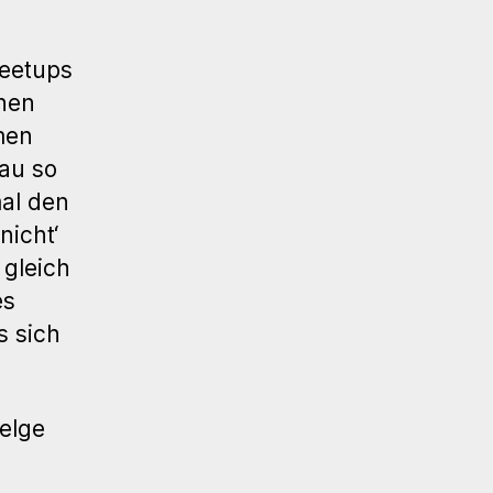
eetups
ehen
men
au so
al den
nicht‘
gleich
es
s sich
elge