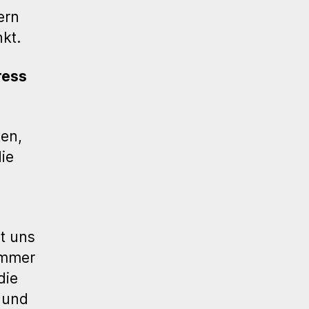
ern
kt.
ress
ten,
ie
at uns
 immer
die
 und