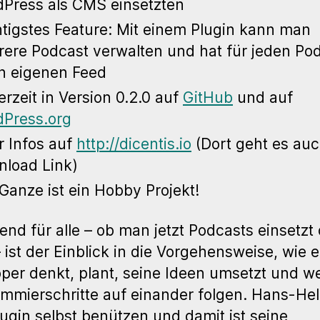
Press als CMS einsetzten
tigstes Feature: Mit einem Plugin kann man
ere Podcast verwalten und hat für jeden Po
n eigenen Feed
derzeit in Version 0.2.0 auf
GitHub
und auf
Press.org
 Infos auf
http://dicentis.io
(Dort geht es au
load Link)
Ganze ist ein Hobby Projekt!
nd für alle – ob man jetzt Podcasts einsetzt
– ist der Einblick in die Vorgehensweise, wie e
per denkt, plant, seine Ideen umsetzt und w
mmierschritte auf einander folgen. Hans-Hel
lugin selbst benützen und damit ist seine