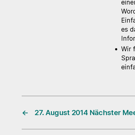
eine
Word
Einf
es d
Info
Wir 
Spra
einf
←
27. August 2014 Nächster Me