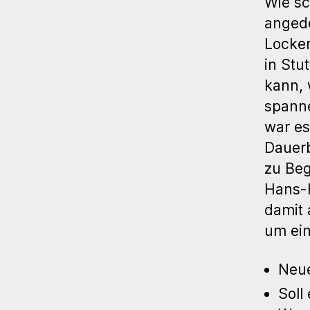
Wie sc
angede
Locke
in Stu
kann, 
spanne
war es
Dauerb
zu Beg
Hans-H
damit 
um ei
Neue
Soll