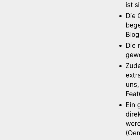
ist s
Die 
bege
Blog
Die 
gew
Zude
extr
uns,
Feat
Ein 
dire
werd
(Oem