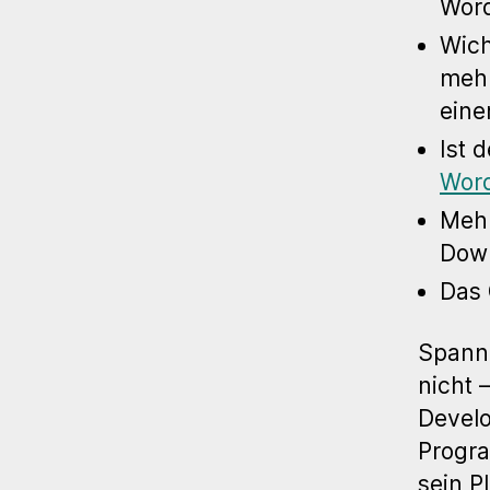
Word
Wich
mehr
eine
Ist 
Word
Mehr
Down
Das 
Spanne
nicht 
Develo
Progra
sein P