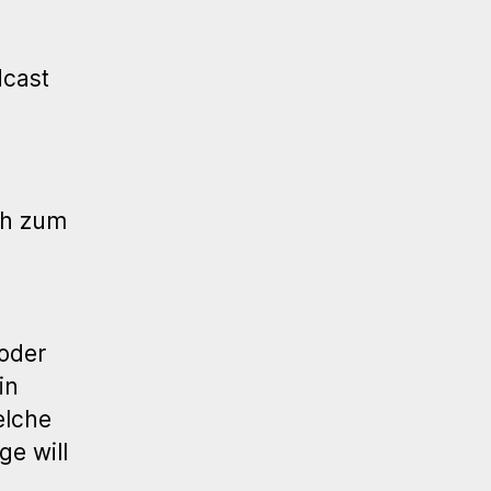
dcast
ch zum
 oder
in
elche
ge will