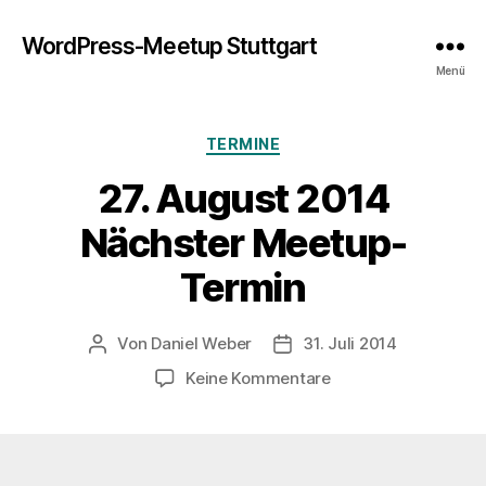
WordPress-Meetup Stuttgart
Menü
Kategorien
TERMINE
27. August 2014
Nächster Meetup-
Termin
Von
Daniel Weber
31. Juli 2014
Beitragsautor
Veröffentlichungsdatum
zu
Keine Kommentare
27.
August
2014
Nächster