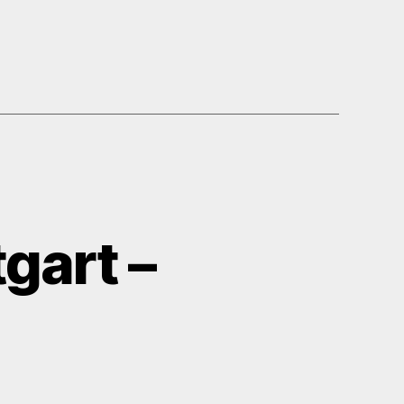
d
“
gart –