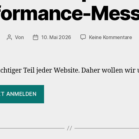
formance-Mes
zu
Von
10. Mai 2026
Keine Kommentare
Beitragsautor
Veröffentlichungsdatum
12
W
Me
Stu
htiger Teil jeder Website. Daher wollen wir
–
Pe
Me
ZT ANMELDEN