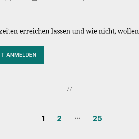
12
W
M
St
eiten erreichen lassen und wie nicht, wolle
–
Pe
ZT ANMELDEN
…
rung
1
2
25