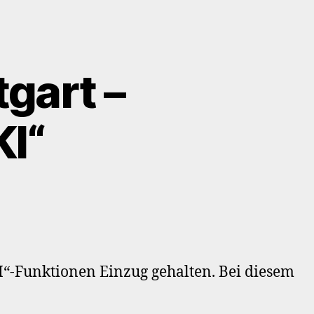
gart –
I“
.
P
etup
ttgart
I“-Funktionen Einzug gehalten. Bei diesem
rdPress