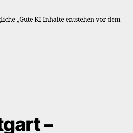
P
etup
ttgart
liche „Gute KI Inhalte entstehen vor dem
gin-
nde
gart –