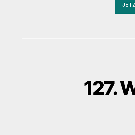
JET
127. 