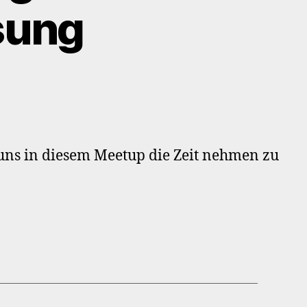
sung
9.
P
etup
ttgart
 uns in diesem Meetup die Zeit nehmen zu
rformance-
ssung