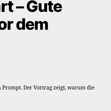
rt – Gute
vor dem
etup
ttgart
im Prompt. Der Vortrag zeigt, warum die
e
lte