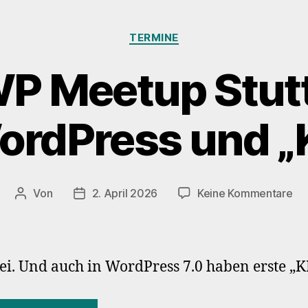
Kategorien
TERMINE
WP Meetup Stutt
ordPress und „K
zu
Von
2. April 2026
Keine Kommentare
Beitragsautor
Veröffentlichungsdatum
128
W
Me
Stu
i. Und auch in WordPress 7.0 haben erste „K
–
Wo