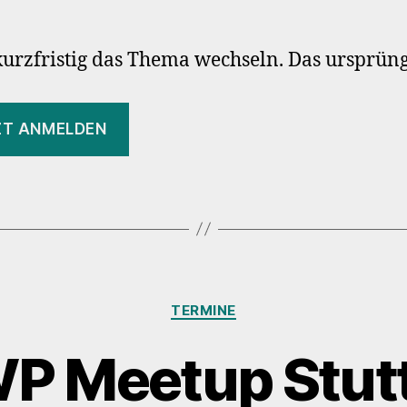
W
Me
Stu
kurzfristig das Thema wechseln. Das ursprüng
–
Plu
Ru
ZT ANMELDEN
Kategorien
TERMINE
WP Meetup Stutt