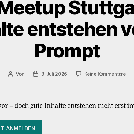
Meetup Stuttga
alte entstehen 
Prompt
zu
Von
3. Juli 2026
Keine Kommentare
Beitragsautor
Veröffentlichungsdatum
131.
WP
Me
Stu
vor – doch gute Inhalte entstehen nicht erst 
–
Gut
KI
ZT ANMELDEN
Inha