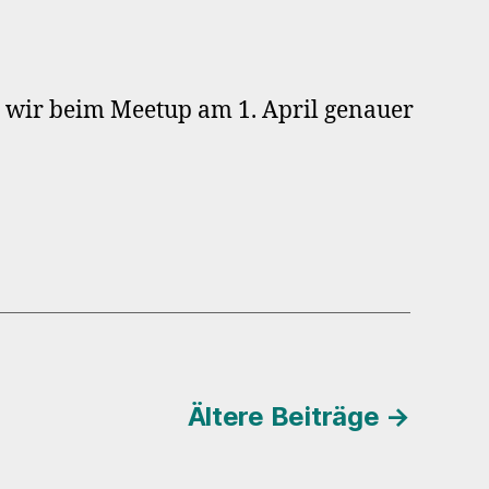
7.
P
eetup
uttgart
n wir beim Meetup am 1. April genauer
rformance
Ältere
Beiträge
→