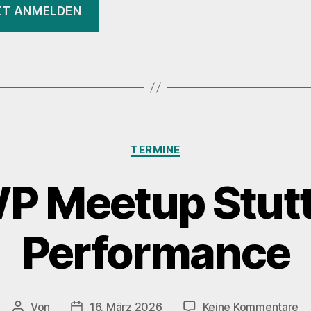
un
ZT ANMELDEN
„KI
Kategorien
TERMINE
WP Meetup Stutt
Performance
zu
Von
16. März 2026
Keine Kommentare
Beitragsautor
Veröffentlichungsdatum