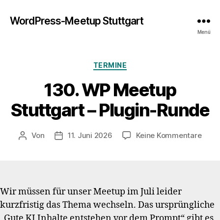
WordPress-Meetup Stuttgart
Menü
Kategorien
TERMINE
130. WP Meetup
Stuttgart – Plugin-Runde
zu
Von
11. Juni 2026
Keine Kommentare
Beitragsautor
Veröffentlichungsdatum
130.
WP
Meet
Stutt
–
Wir müssen für unser Meetup im Juli leider
Plugi
kurzfristig das Thema wechseln. Das ursprüngliche
Rund
„Gute KI Inhalte entstehen vor dem Prompt“ gibt es