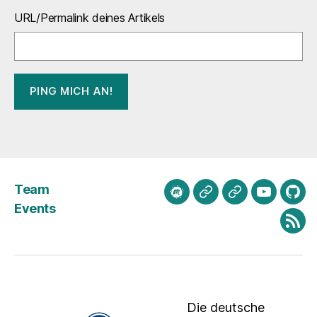
URL/Permalink deines Artikels
Team
meetup.com
Mastodon
Bluesky
Youtube
Git
Events
Fee
Die deutsche