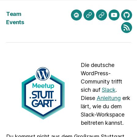
Team
meetup.com
Mastodon
Bluesky
Youtube
Git
Events
Fee
Die deutsche
WordPress-
Community trifft
sich auf
Slack
.
Diese
Anleitung
erk
lärt, wie du dem
Slack-Workspace
beitreten kannst.
Du kommst nicht aus dem Großraum Stuttgart