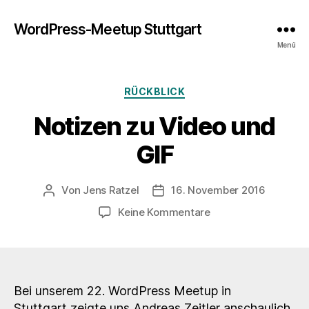
WordPress-Meetup Stuttgart
Menü
Kategorien
RÜCKBLICK
Notizen zu Video und
GIF
Von
Jens Ratzel
16. November 2016
Beitragsautor
Veröffentlichungsdatum
zu
Keine Kommentare
Notizen
zu
Video
und
GIF
Bei unserem 22. WordPress Meetup in
Stuttgart zeigte uns Andreas Zeitler anschaulich,