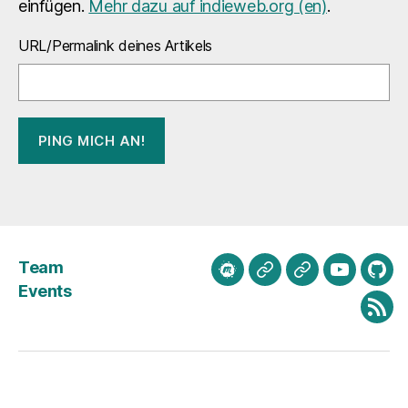
einfügen.
Mehr dazu auf indieweb.org (en)
.
URL/Permalink deines Artikels
Team
meetup.com
Mastodon
Bluesky
Youtube
Git
Events
Fee