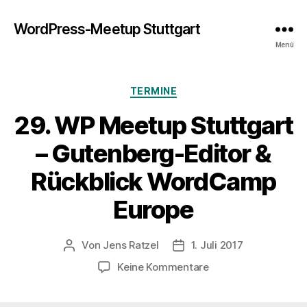
WordPress-Meetup Stuttgart
Menü
Kategorien
TERMINE
29. WP Meetup Stuttgart
– Gutenberg-Editor &
Rückblick WordCamp
Europe
Von
Jens Ratzel
1. Juli 2017
Beitragsautor
Veröffentlichungsdatum
zu
Keine Kommentare
29.
WP