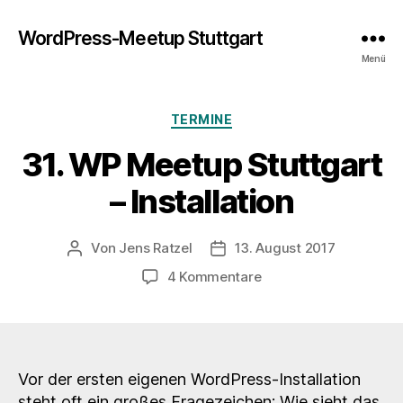
WordPress-Meetup Stuttgart
Menü
Kategorien
TERMINE
31. WP Meetup Stuttgart
– Installation
Von
Jens Ratzel
13. August 2017
Beitragsautor
Veröffentlichungsdatum
zu
4 Kommentare
31.
WP
Meetup
Stuttgart
–
Vor der ersten eigenen WordPress-Installation
Installation
steht oft ein großes Fragezeichen: Wie sieht das