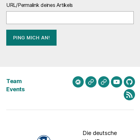
URL/Permalink deines Artikels
Team
meetup.com
Mastodon
Bluesky
Youtube
Git
Events
Fee
Die deutsche