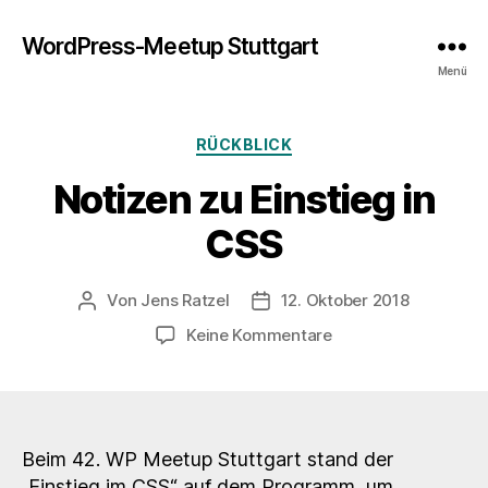
WordPress-Meetup Stuttgart
Menü
Kategorien
RÜCKBLICK
Notizen zu Einstieg in
CSS
Von
Jens Ratzel
12. Oktober 2018
Beitragsautor
Veröffentlichungsdatum
zu
Keine Kommentare
Notizen
zu
Einstieg
in
CSS
Beim 42. WP Meetup Stuttgart stand der
„Einstieg im CSS“ auf dem Programm, um