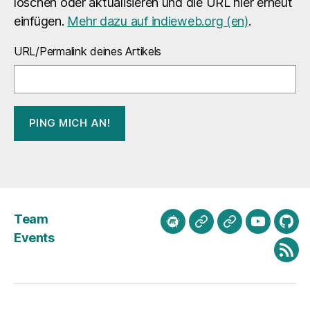
löschen oder aktualisieren und die URL hier erneut
einfügen.
Mehr dazu auf indieweb.org (en)
.
URL/Permalink deines Artikels
Team
meetup.com
Mastodon
Bluesky
Youtube
Git
Events
Fee