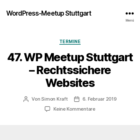
WordPress-Meetup Stuttgart
Menü
Kategorien
TERMINE
47. WP Meetup Stuttgart
– Rechtssichere
Websites
Von
Simon Kraft
6. Februar 2019
Beitragsautor
Veröffentlichungsdatum
zu
Keine Kommentare
47.
WP
Meetup
Stuttgart