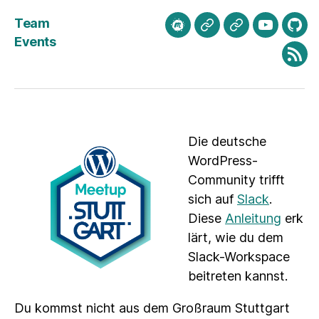
Team
meetup.com
Mastodon
Bluesky
Youtube
Git
Events
Fee
Die deutsche
WordPress-
Community trifft
sich auf
Slack
.
Diese
Anleitung
erk
lärt, wie du dem
Slack-Workspace
beitreten kannst.
Du kommst nicht aus dem Großraum Stuttgart