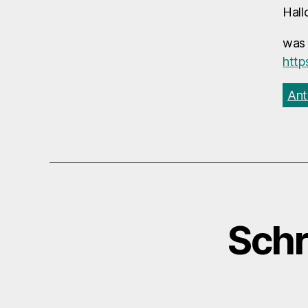
Hallo
was 
http
Ant
Schr