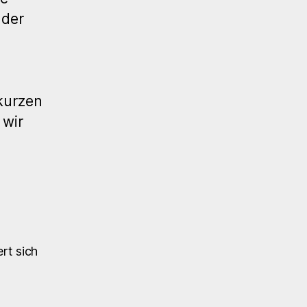
äder
kurzen
 wir
rt sich