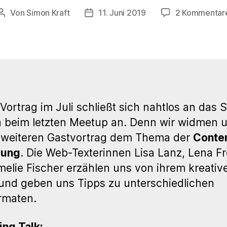
Von
Simon Kraft
11. Juni 2019
2 Kommentar
Beitragsautor
Veröffentlichungsdatum
Vortrag im Juli schließt sich nahtlos an das 
beim letzten Meetup an. Denn wir widmen u
 weiteren Gastvortrag dem Thema der
Conte
lung
. Die Web-Texterinnen Lisa Lanz, Lena Fr
elie Fischer erzählen uns von ihrem kreativ
 und geben uns Tipps zu unterschiedlichen
rmaten.
ing Talk: