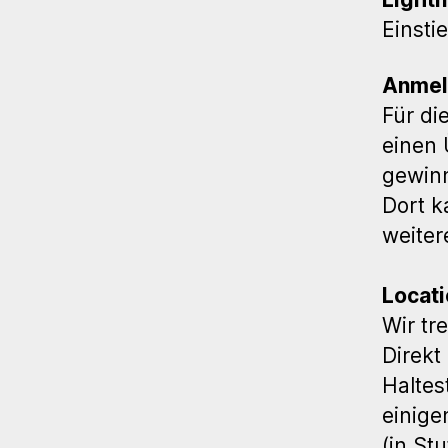
Einstie
Anmel
Für di
einen 
gewin
Dort k
weiter
Locati
Wir tr
Direkt
Haltes
einige
(in Stu