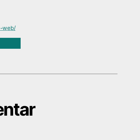
s-web/
ntar