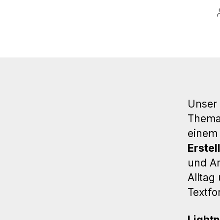
Unser 
Thema 
einem
Erstel
und Am
Alltag
Textfo
Lightn