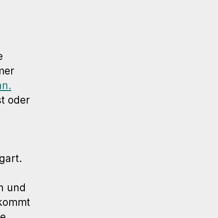
e
mer
an.
t oder
gart.
en und
 kommt
ie