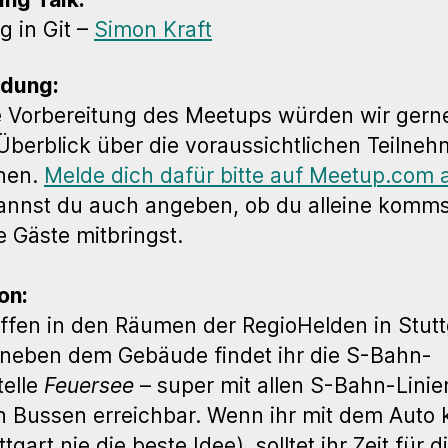
g in Git –
Simon Kraft
dung:
e Vorbereitung des Meetups würden wir gern
Überblick über die voraussichtlichen Teilneh
nen.
Melde dich dafür bitte auf Meetup.com 
annst du auch angeben, ob du alleine komms
e Gäste mitbringst.
on:
effen in den Räumen der RegioHelden in Stutt
 neben dem Gebäude findet ihr die S-Bahn-
telle
Feuersee
– super mit allen S-Bahn-Lini
n Bussen erreichbar. Wenn ihr mit dem Auto
ttgart nie die beste Idee), solltet ihr Zeit für d