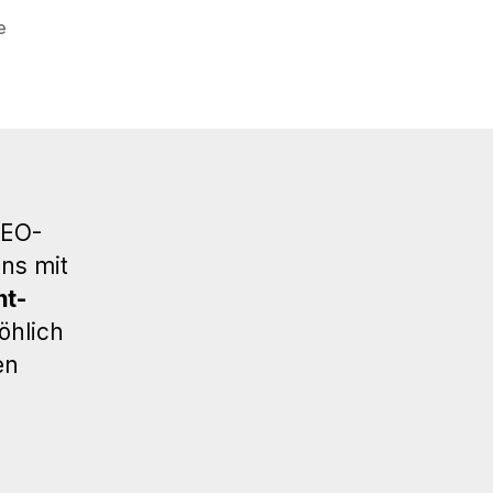
zu
e
51.
WP
Meetup
Stuttgart
–
Texten
fürs
SEO-
Web
ns mit
nt-
öhlich
en