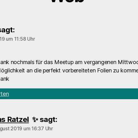
sagt:
019 um 11:58 Uhr
Dank nochmals für das Meetup am vergangenen Mittwoc
öglichkeit an die perfekt vorbereiteten Folien zu komm
Dank
ten
(Verified
s Ratzel
✨
sagt:
Member)
ugust 2019 um 16:37 Uhr