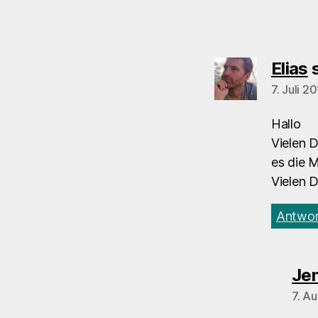
Elias
7. Juli 2
Hallo
Vielen 
es die M
Vielen 
Antwor
Jen
7. A