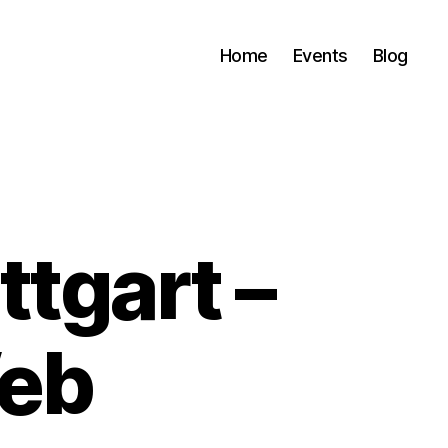
Home
Events
Blog
tgart –
Web