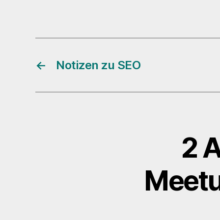
←
Notizen zu SEO
2 A
Meetup