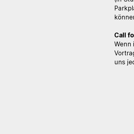
Parkpl
können
Call f
Wenn i
Vortra
uns je