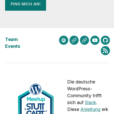
Team
meetup.com
Mastodon
Bluesky
Youtube
Git
Events
Fee
Die deutsche
WordPress-
Community trifft
sich auf
Slack
.
Diese
Anleitung
erk