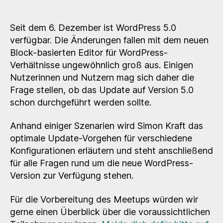
Meetup
Stuttgart
–
Seit dem 6. Dezember ist WordPress 5.0
WordPress
verfügbar. Die Änderungen fallen mit dem neuen
5.0,
Block-basierten Editor für WordPress-
Gutenberg
Verhältnisse ungewöhnlich groß aus. Einigen
und
Nutzerinnen und Nutzern mag sich daher die
der
Frage stellen, ob das Update auf Version 5.0
ganze
schon durchgeführt werden sollte.
Rest
Anhand einiger Szenarien wird Simon Kraft das
optimale Update-Vorgehen für verschiedene
Konfigurationen erläutern und steht anschließend
für alle Fragen rund um die neue WordPress-
Version zur Verfügung stehen.
Für die Vorbereitung des Meetups würden wir
gerne einen Überblick über die voraussichtlichen