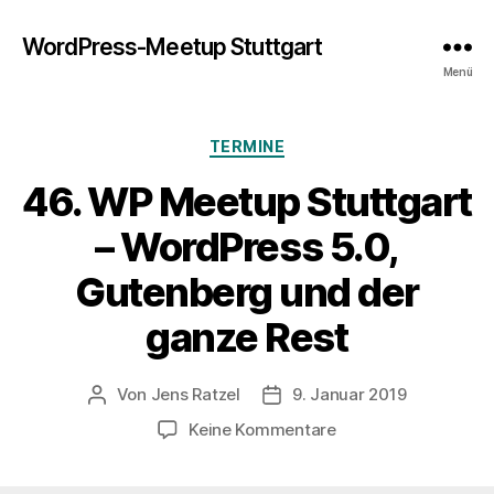
WordPress-Meetup Stuttgart
Menü
Kategorien
TERMINE
46. WP Meetup Stuttgart
– WordPress 5.0,
Gutenberg und der
ganze Rest
Von
Jens Ratzel
9. Januar 2019
Beitragsautor
Veröffentlichungsdatum
zu
Keine Kommentare
46.
WP