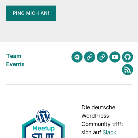
Team
meetup.com
Mastodon
Bluesky
Youtube
Git
Events
Fee
Die deutsche
WordPress-
Community trifft
sich auf
Slack
.