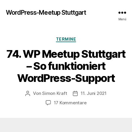
WordPress-Meetup Stuttgart
Menü
Kategorien
TERMINE
74. WP Meetup Stuttgart
– So funktioniert
WordPress-Support
Von
Simon Kraft
11. Juni 2021
Beitragsautor
Veröffentlichungsdatum
zu
17 Kommentare
74.
WP
Meetup
Stuttgart