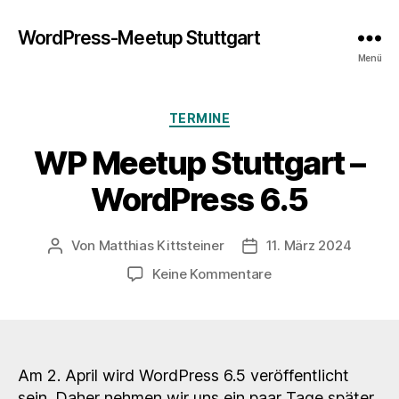
WordPress-Meetup Stuttgart
Menü
Kategorien
TERMINE
WP Meetup Stuttgart –
WordPress 6.5
Von
Matthias Kittsteiner
11. März 2024
Beitragsautor
Veröffentlichungsdatu
zu
Keine Kommentare
WP
Meetup
Stuttgart
–
WordPress
Am 2. April wird WordPress 6.5 veröffentlicht
6.5
sein. Daher nehmen wir uns ein paar Tage später