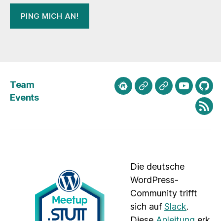
Team
meetup.com
Mastodon
Bluesky
Youtube
Git
Events
Fee
Die deutsche
WordPress-
Community trifft
sich auf
Slack
.
Diese
Anleitung
erk