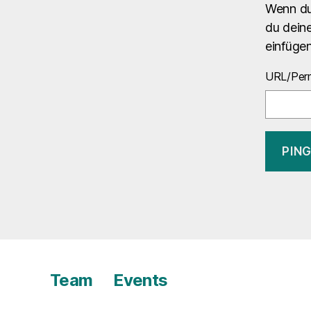
Wenn du
du deine
einfüge
URL/Perm
Team
Events