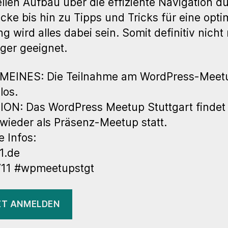
llen Aufbau über die effiziente Navigation d
öcke bis hin zu Tipps und Tricks für eine opti
g wird alles dabei sein. Somit definitiv nicht 
iger geeignet.
MEINES: Die Teilnahme am WordPress-Meetu
los.
ON: Das WordPress Meetup Stuttgart findet
 wieder als Präsenz-Meetup statt.
e Infos:
1.de
11 #wpmeetupstgt
ZT ANMELDEN