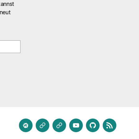
kannst
rneut
meetup.com
Mastodon
Bluesky
Youtube
GitHub
Feed