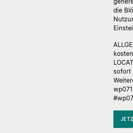
genere
die Bl
Nutzun
Einste
ALLGE
kosten
LOCATI
sofort
Weiter
wp071
#wp07
JET