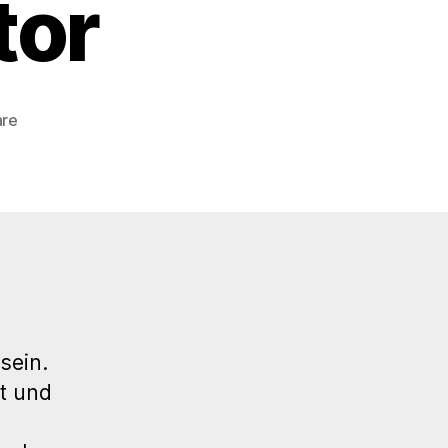
tor
zu
are
105.
WP
Meetup
Stuttgart
–
Deep
Dive
in
den
Block-
sein.
Editor
t und