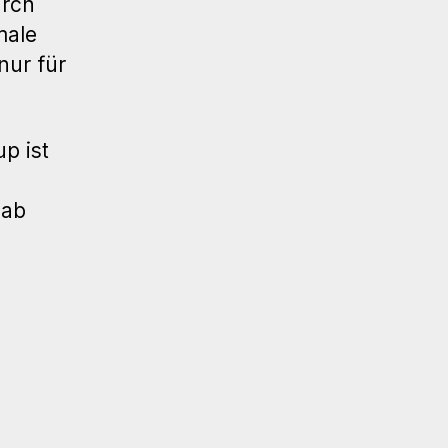
urch
male
nur für
p ist
 ab