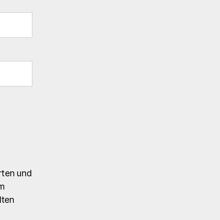
rten und
em
lten