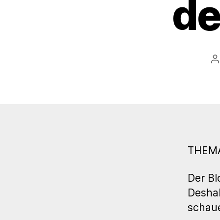
de
B
THEMA:
Der Bl
Deshal
schaue