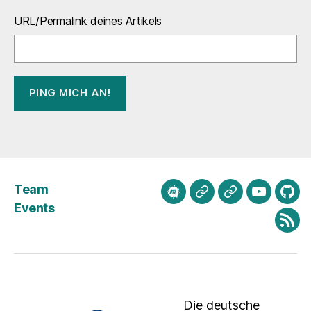
URL/Permalink deines Artikels
Team
meetup.com
Mastodon
Bluesky
Youtube
Git
Events
Fee
Die deutsche