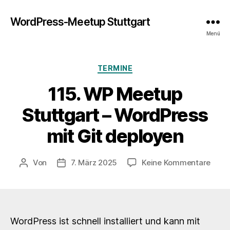
WordPress-Meetup Stuttgart
Menü
Kategorien
TERMINE
115. WP Meetup
Stuttgart – WordPress
mit Git deployen
zu
Von
7. März 2025
Keine Kommentare
Beitragsautor
Veröffentlichungsdatum
115.
WP
Meet
Stutt
–
WordPress ist schnell installiert und kann mit
Word