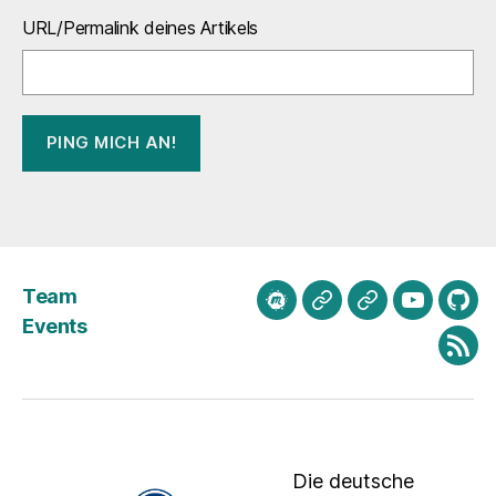
URL/Permalink deines Artikels
Team
meetup.com
Mastodon
Bluesky
Youtube
Git
Events
Fee
Die deutsche