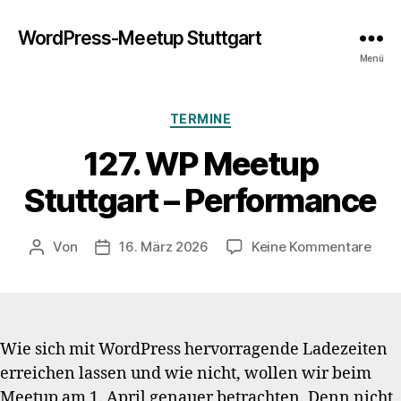
WordPress-Meetup Stuttgart
Menü
Kategorien
TERMINE
127. WP Meetup
Stuttgart – Performance
zu
Von
16. März 2026
Keine Kommentare
Beitragsautor
Veröffentlichungsdatum
127.
WP
Mee
Stut
–
Wie sich mit WordPress hervorragende Ladezeiten
Perf
erreichen lassen und wie nicht, wollen wir beim
Meetup am 1. April genauer betrachten. Denn nicht