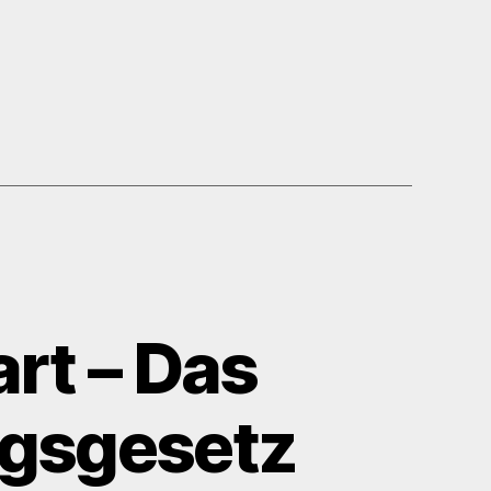
rt – Das
ngsgesetz