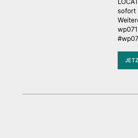
LOCATI
sofort
Weiter
wp071
#wp07
JET