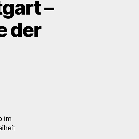
gart –
e der
u
13.
WP
eetup
tuttgart
p im
echnische
iheit
spekte
er