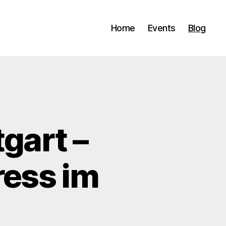
Home
Events
Blog
gart –
ress im