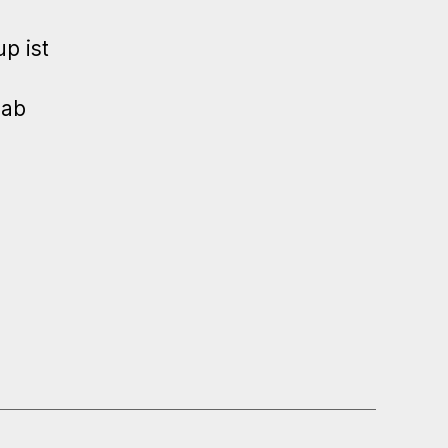
p ist
 ab