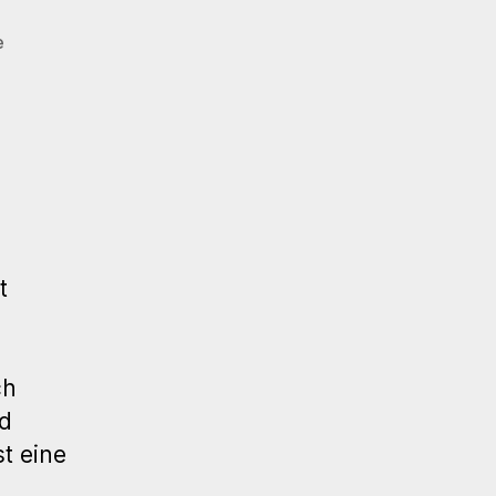
zu
e
112.
WP
Meetup
Stuttgart
–
Das
Barrierefreiheitsstärkungsgesetz
t
ch
nd
t eine