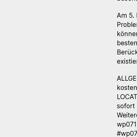
Am 5. 
Probl
können
besten
Berück
existi
ALLGE
kosten
LOCATI
sofort
Weiter
wp071
#wp07