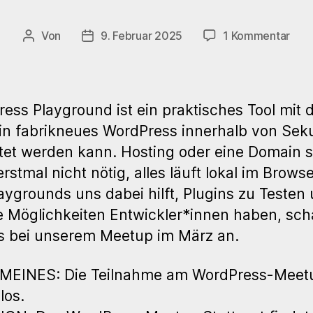
zu
Von
9. Februar 2025
1 Kommentar
Beitragsautor
Veröffentlichungsdatum
114.
WP
Mee
Stut
ess Playground ist ein praktisches Tool mit 
–
ein fabrikneues WordPress innerhalb von Se
Play
tet werden kann. Hosting oder eine Domain s
–
Wor
erstmal nicht nötig, alles läuft lokal im Browse
im
aygrounds uns dabei hilft, Plugins zu Testen
Sand
 Möglichkeiten Entwickler*innen haben, sc
s bei unserem Meetup im März an.
MEINES: Die Teilnahme am WordPress-Meetu
los.