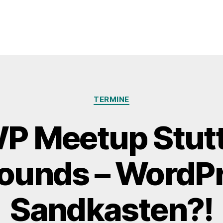
Kategorien
TERMINE
WP Meetup Stutt
ounds – WordP
Sandkasten?!