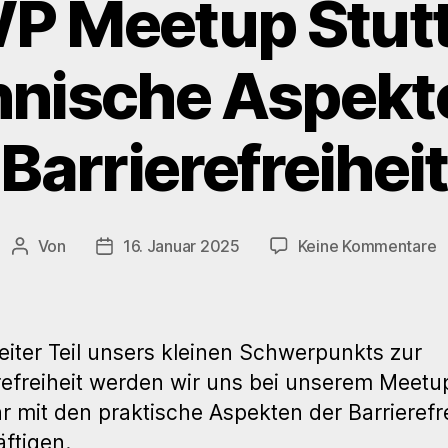
WP Meetup Stutt
nische Aspekt
Barrierefreiheit
z
Von
16. Januar 2025
Keine Kommentare
Beitragsautor
Veröffentlichungsdatum
1
M
S
eiter Teil unsers kleinen Schwerpunkts zur
–
refreiheit werden wir uns bei unserem Meetu
T
r mit den praktische Aspekten der Barrierefre
A
d
ftigen.