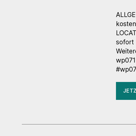
ALLGE
kosten
LOCATI
sofort
Weiter
wp071
#wp07
JET