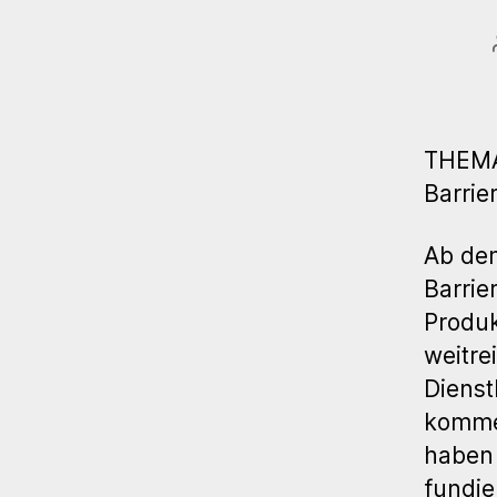
THEMA:
Barrie
Ab dem
Barrie
Produk
weitr
Dienst
kommer
haben 
fundie