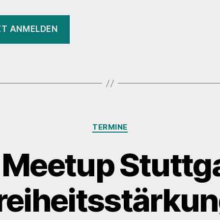
ZT ANMELDEN
Kategorien
TERMINE
 Meetup Stuttga
freiheitsstärku