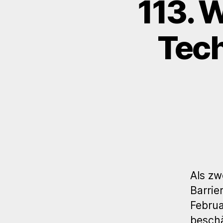
113. 
Tech
Als zw
Barrie
Februa
beschä