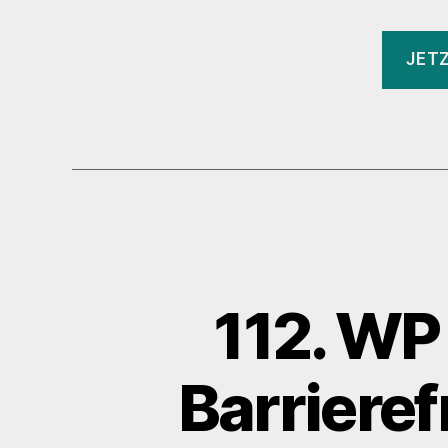
JET
112. WP
Barriere