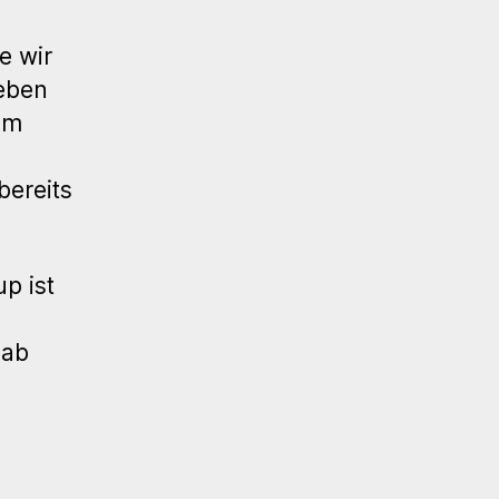
arrierefreiheit
e wir
eben
am
bereits
p ist
 ab