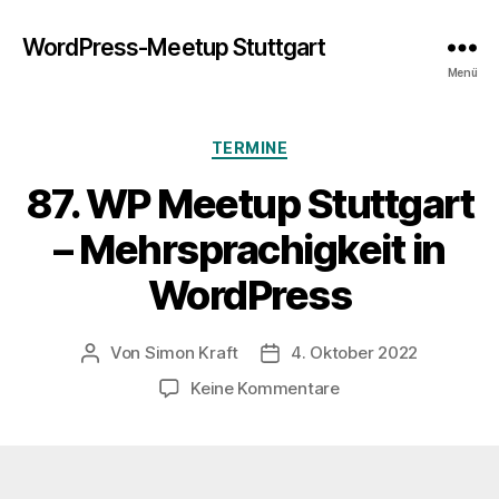
WordPress-Meetup Stuttgart
Menü
Kategorien
TERMINE
87. WP Meetup Stuttgart
– Mehrsprachigkeit in
WordPress
Von
Simon Kraft
4. Oktober 2022
Beitragsautor
Veröffentlichungsdatum
zu
Keine Kommentare
87.
WP
Meetup
Stuttgart