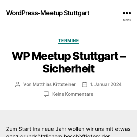
WordPress-Meetup Stuttgart
Menü
Kategorien
TERMINE
WP Meetup Stuttgart –
Sicherheit
Von
Matthias Kittsteiner
1. Januar 2024
Beitragsautor
Veröffentlichungsdatu
zu
Keine Kommentare
WP
Meetup
Stuttgart
–
Sicherheit
Zum Start ins neue Jahr wollen wir uns mit etwas
ganz grundsätzlichem beschäftigten: der