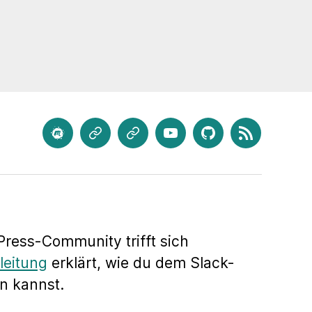
meetup.com
Mastodon
Bluesky
Youtube
GitHub
Feed
ress-Community trifft sich
leitung
erklärt, wie du dem Slack-
n kannst.