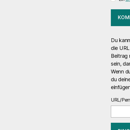
Du kann
die URL 
Beitrag 
sein, da
Wenn du
du deine
einfüge
URL/Perm