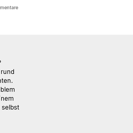
zu
mmentare
WP
Meetup
Stuttgart
–
Site-
Clinic
?
 rund
hten.
oblem
einem
 selbst