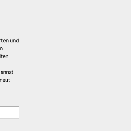
rten und
em
lten
kannst
rneut