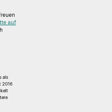
freuen
tte auf
ch
s als
t 2016
kelt
tere