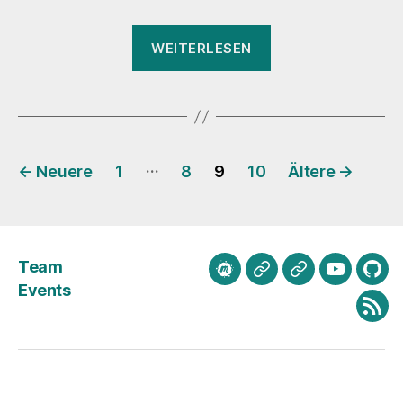
„Notizen
WEITERLESEN
zu
Video
und
GIF“
Seitennummerierung
…
←
Neuere
1
8
9
10
Ältere
→
der
Beiträge
Team
meetup.com
Mastodon
Bluesky
Youtube
Git
Events
Fee