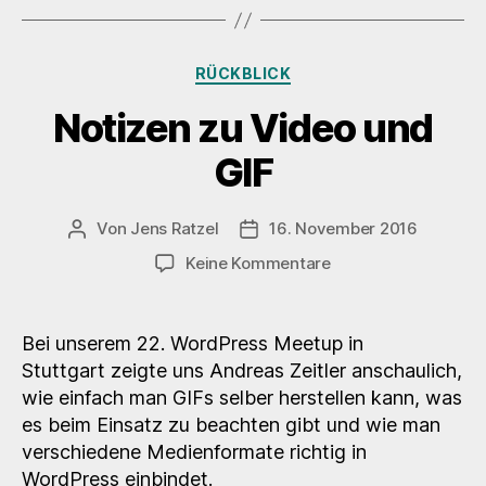
Stuttgart
–
Kategorien
RÜCKBLICK
Woodlets-
Plugin“
Notizen zu Video und
GIF
Von
Jens Ratzel
16. November 2016
Beitragsautor
Veröffentlichungsdatum
zu
Keine Kommentare
Notizen
zu
Video
Bei unserem 22. WordPress Meetup in
und
Stuttgart zeigte uns Andreas Zeitler anschaulich,
GIF
wie einfach man GIFs selber herstellen kann, was
es beim Einsatz zu beachten gibt und wie man
verschiedene Medienformate richtig in
WordPress einbindet.