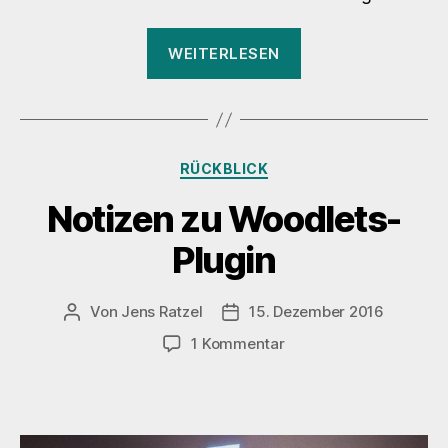
„24.
WEITERLESEN
WP
Meetup
Stuttgart
–
Kategorien
RÜCKBLICK
Offene
Fragerunde“
Notizen zu Woodlets-
Plugin
Von
Jens Ratzel
15. Dezember 2016
Beitragsautor
Veröffentlichungsdatum
zu
1 Kommentar
Notizen
zu
Woodlets-
Plugin