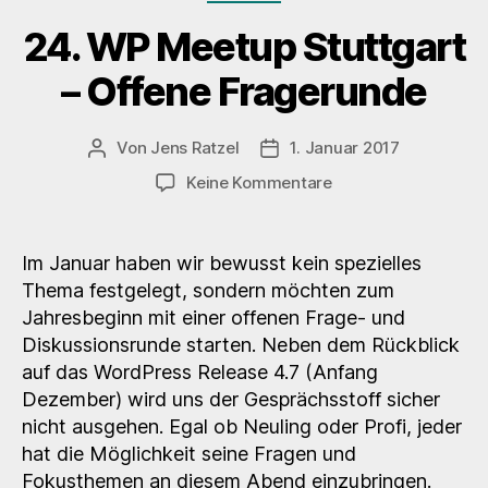
Builder“
24. WP Meetup Stuttgart
– Offene Fragerunde
Von
Jens Ratzel
1. Januar 2017
Beitragsautor
Veröffentlichungsdatum
zu
Keine Kommentare
24.
WP
Meetup
Im Januar haben wir bewusst kein spezielles
Stuttgart
Thema festgelegt, sondern möchten zum
–
Jahresbeginn mit einer offenen Frage- und
Offene
Diskussionsrunde starten. Neben dem Rückblick
Fragerunde
auf das WordPress Release 4.7 (Anfang
Dezember) wird uns der Gesprächsstoff sicher
nicht ausgehen. Egal ob Neuling oder Profi, jeder
hat die Möglichkeit seine Fragen und
Fokusthemen an diesem Abend einzubringen.