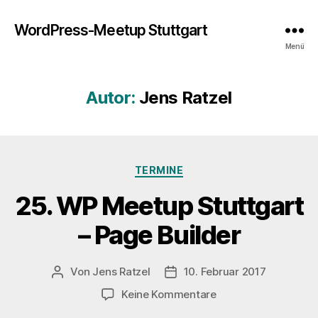
WordPress-Meetup Stuttgart
Menü
Autor:
Jens Ratzel
Kategorien
TERMINE
25. WP Meetup Stuttgart
– Page Builder
Von
Jens Ratzel
10. Februar 2017
Beitragsautor
Veröffentlichungsdatum
zu
Keine Kommentare
25.