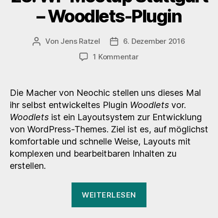
– Woodlets-Plugin
Von
Jens Ratzel
6. Dezember 2016
Beitragsautor
Veröffentlichungsdatum
zu
1 Kommentar
23.
WP
Meetup
Die Macher von Neochic stellen uns dieses Mal
Stuttgart
ihr selbst entwickeltes Plugin
Woodlets
vor.
–
Woodlets
ist ein Layoutsystem zur Entwicklung
Woodlets-
von WordPress-Themes. Ziel ist es, auf möglichst
Plugin
komfortable und schnelle Weise, Layouts mit
komplexen und bearbeitbaren Inhalten zu
erstellen.
„23.
WEITERLESEN
WP
Meetup