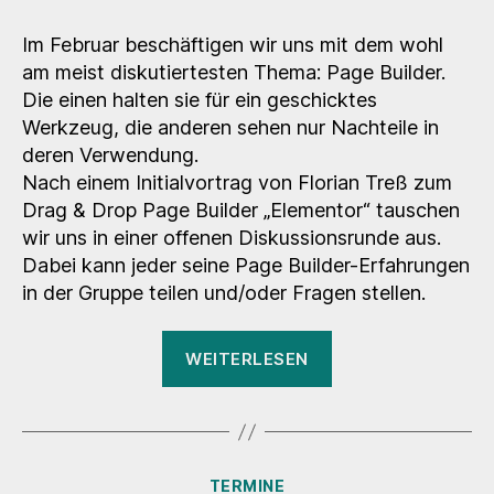
WP
Meetup
Im Februar beschäftigen wir uns mit dem wohl
Stuttgart
am meist diskutiertesten Thema: Page Builder.
–
Die einen halten sie für ein geschicktes
Page
Werkzeug, die anderen sehen nur Nachteile in
Builder
deren Verwendung.
Nach einem Initialvortrag von Florian Treß zum
Drag & Drop Page Builder „Elementor“ tauschen
wir uns in einer offenen Diskussionsrunde aus.
Dabei kann jeder seine Page Builder-Erfahrungen
in der Gruppe teilen und/oder Fragen stellen.
„25.
WEITERLESEN
WP
Meetup
Stuttgart
–
Kategorien
TERMINE
Page