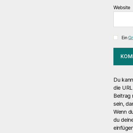
Website
Ein
Gr
Du kann
die URL 
Beitrag 
sein, da
Wenn du
du deine
einfüge