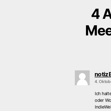
4 A
Meet
notiz
4. Oktob
Ich hal
oder Wo
IndieWe