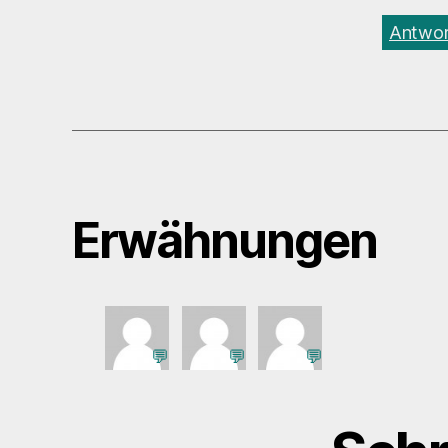
Antwor
Erwähnungen
💬
💬
💬