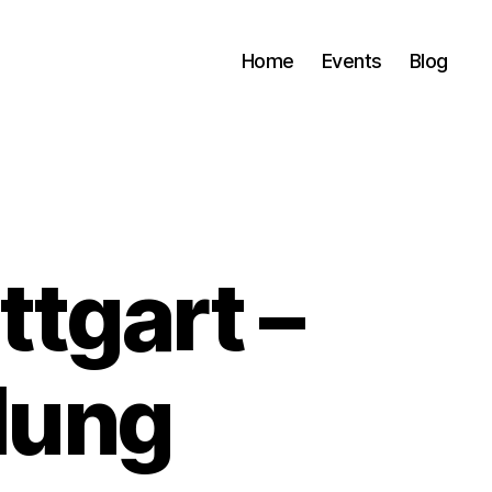
Home
Events
Blog
tgart –
lung