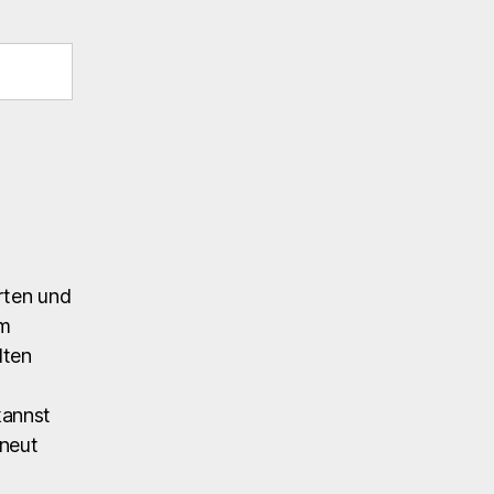
rten und
em
lten
kannst
rneut