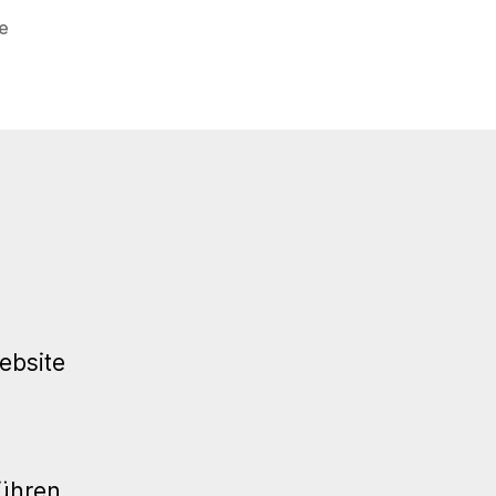
zu
e
81.
WP
Meetup
Stuttgart
–
Plugin-
Entwicklung
ebsite
führen