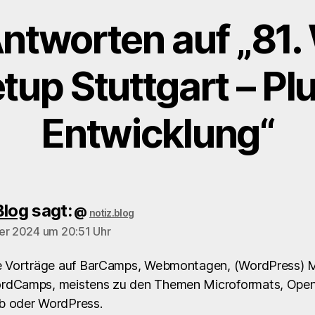
ntworten auf „81
up Stuttgart – Pl
Entwicklung“
Blog
sagt:
@
notiz.blog
er 2024 um 20:51 Uhr
te Vorträge auf BarCamps, Webmontagen, (WordPress) 
rdCamps, meistens zu den Themen Microformats, Open
b oder WordPress.