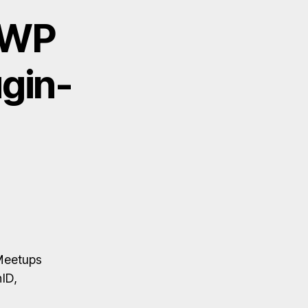
. WP
ugin-
Meetups
ID,