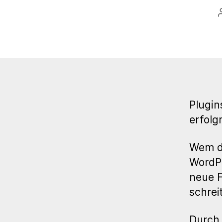
Plugin
erfolg
Wem di
WordPr
neue F
schrei
Durch 