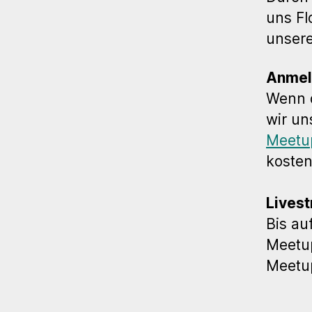
uns Fl
unsere
Anmel
Wenn 
wir un
Meetu
kosten
Livest
Bis au
Meetup
Meetup