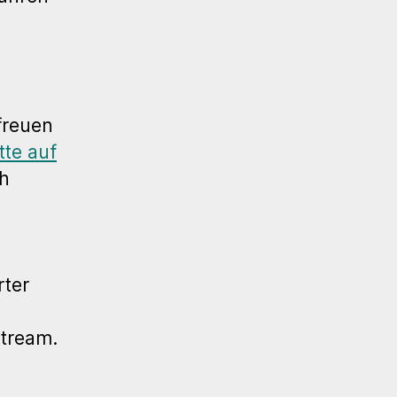
freuen
tte auf
ch
rter
stream.